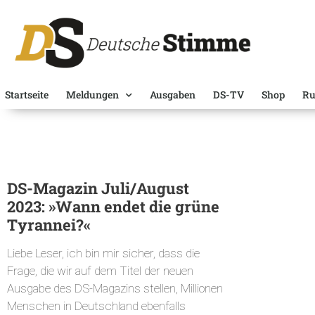
Startseite
Meldungen
Ausgaben
DS-TV
Shop
Ru
DS-Magazin Juli/August
2023: »Wann endet die grüne
Tyrannei?«
Liebe Leser, ich bin mir sicher, dass die
Frage, die wir auf dem Titel der neuen
Ausgabe des DS-Magazins stellen, Millionen
Menschen in Deutschland ebenfalls