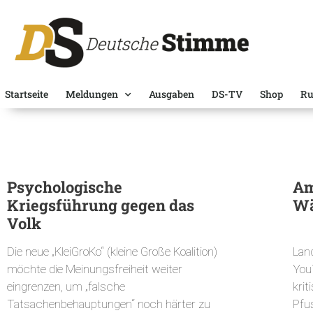
Startseite
Meldungen
Ausgaben
DS-TV
Shop
Ru
Psychologische
Am
Kriegsführung gegen das
Wä
Volk
Die neue „KleiGroKo“ (kleine Große Koalition)
Lan
möchte die Meinungsfreiheit weiter
You
eingrenzen, um „falsche
krit
Tatsachenbehauptungen“ noch härter zu
Pfus