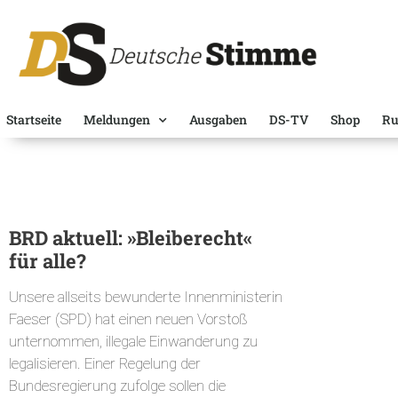
Startseite
Meldungen
Ausgaben
DS-TV
Shop
Ru
BRD aktuell: »Bleiberecht«
für alle?
Unsere allseits bewunderte Innenministerin
Faeser (SPD) hat einen neuen Vorstoß
unternommen, illegale Einwanderung zu
legalisieren. Einer Regelung der
Bundesregierung zufolge sollen die