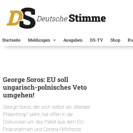
Startseite
Meldungen
Ausgaben
DS-TV
Shop
Ru
George Soros: EU soll
ungarisch-polnisches Veto
umgehen!
George Soros, der sich selbst als „liberaler
Philanthrop“ sieht, hat offen in die
Diskussion um das Paket aus dem EU-
Finanzrahmen und Corona-Hilfsfonds