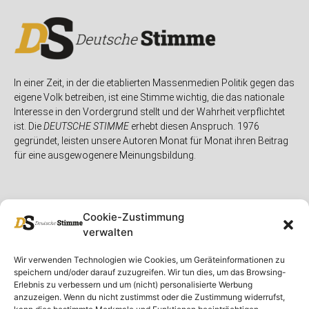
In einer Zeit, in der die etablierten Massenmedien Politik gegen das
eigene Volk betreiben, ist eine Stimme wichtig, die das nationale
Interesse in den Vordergrund stellt und der Wahrheit verpflichtet
ist. Die
DEUTSCHE STIMME
erhebt diesen Anspruch. 1976
gegründet, leisten unsere Autoren Monat für Monat ihren Beitrag
für eine ausgewogenere Meinungsbildung.
Cookie-Zustimmung
verwalten
Unser Magazin
Rubriken
Rechtliches
Wir verwenden Technologien wie Cookies, um Geräteinformationen zu
speichern und/oder darauf zuzugreifen. Wir tun dies, um das Browsing-
Spenden
Deutschland
Rechtliche Hinweise
Erlebnis zu verbessern und um (nicht) personalisierte Werbung
anzuzeigen. Wenn du nicht zustimmst oder die Zustimmung widerrufst,
Ausgaben
Ausland
Impressum