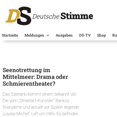
Startseite
Meldungen
Ausgaben
DS-TV
Shop
Ru
Seenotrettung im
Mittelmeer: Drama oder
Schmierentheater?
Das Szenario kommt einem bekannt vor:
Die vom „Streetart-Künstler“ Banksy
finanzierte und aktuell vor Sizilien liegende
„Louise Michel“ ruft um Hilfe. Es befinden