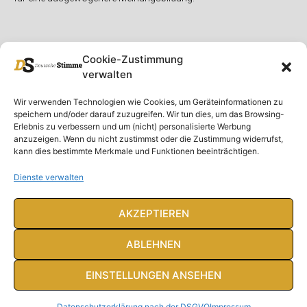
Cookie-Zustimmung
verwalten
Unser Magazin
Rubriken
Rechtliches
Wir verwenden Technologien wie Cookies, um Geräteinformationen zu
speichern und/oder darauf zuzugreifen. Wir tun dies, um das Browsing-
Spenden
Deutschland
Rechtliche Hinweise
Erlebnis zu verbessern und um (nicht) personalisierte Werbung
anzuzeigen. Wenn du nicht zustimmst oder die Zustimmung widerrufst,
Ausgaben
Ausland
Impressum
kann dies bestimmte Merkmale und Funktionen beeinträchtigen.
DS-TV
Gespräch
Datenschutzerklärung
Abonnieren
Opposition
Dienste verwalten
Rundbrief
Panorama
Über uns
Feuilleton
AKZEPTIEREN
Intern
ABLEHNEN
EINSTELLUNGEN ANSEHEN
© Deutsche Stimme 2020. Alle Rechte vorbehalten
Datenschutzerklärung nach der DSGVO
Impressum