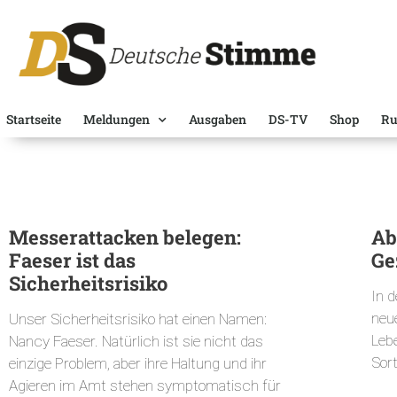
Startseite
Meldungen
Ausgaben
DS-TV
Shop
Ru
Messerattacken belegen:
Ab
Faeser ist das
Ge
Sicherheitsrisiko
In d
neu
Unser Sicherheitsrisiko hat einen Namen:
Leb
Nancy Faeser. Natürlich ist sie nicht das
Sor
einzige Problem, aber ihre Haltung und ihr
Agieren im Amt stehen symptomatisch für