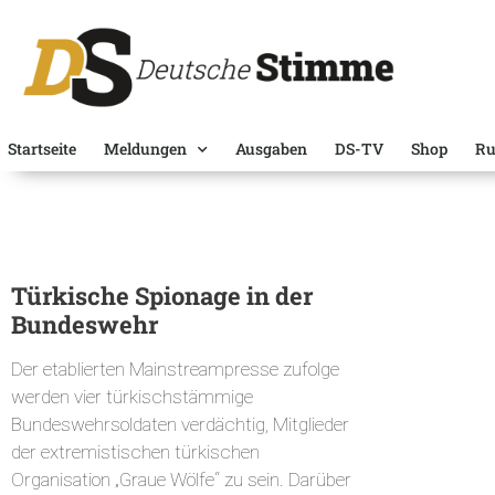
Startseite
Meldungen
Ausgaben
DS-TV
Shop
Ru
Türkische Spionage in der
Bundeswehr
Der etablierten Mainstreampresse zufolge
werden vier türkischstämmige
Bundeswehrsoldaten verdächtig, Mitglieder
der extremistischen türkischen
Organisation „Graue Wölfe“ zu sein. Darüber