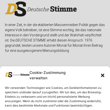
In einer Zeit, in der die etablierten Massenmedien Politik gegen das
eigene Volk betreiben, ist eine Stimme wichtig, die das nationale
Interesse in den Vordergrund stellt und der Wahrheit verpflichtet
ist. Die
DEUTSCHE STIMME
erhebt diesen Anspruch. 1976
gegründet, leisten unsere Autoren Monat für Monat ihren Beitrag
für eine ausgewogenere Meinungsbildung.
Cookie-Zustimmung
verwalten
Unser Magazin
Rubriken
Rechtliches
Wir verwenden Technologien wie Cookies, um Geräteinformationen zu
speichern und/oder darauf zuzugreifen. Wir tun dies, um das Browsing-
Spenden
Deutschland
Rechtliche Hinweise
Erlebnis zu verbessern und um (nicht) personalisierte Werbung
anzuzeigen. Wenn du nicht zustimmst oder die Zustimmung widerrufst,
Ausgaben
Ausland
Impressum
kann dies bestimmte Merkmale und Funktionen beeinträchtigen.
DS-TV
Gespräch
Datenschutzerklärung