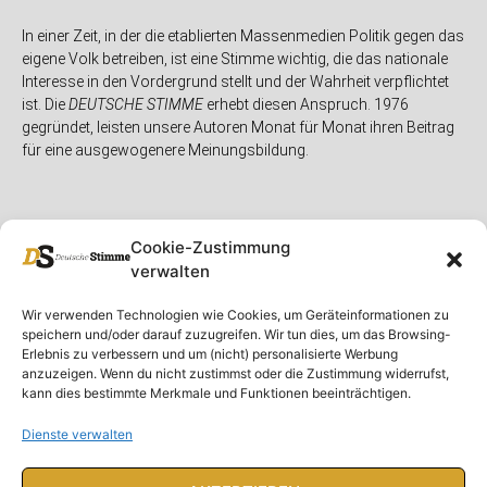
In einer Zeit, in der die etablierten Massenmedien Politik gegen das
eigene Volk betreiben, ist eine Stimme wichtig, die das nationale
Interesse in den Vordergrund stellt und der Wahrheit verpflichtet
ist. Die
DEUTSCHE STIMME
erhebt diesen Anspruch. 1976
gegründet, leisten unsere Autoren Monat für Monat ihren Beitrag
für eine ausgewogenere Meinungsbildung.
Cookie-Zustimmung
verwalten
Unser Magazin
Rubriken
Rechtliches
Wir verwenden Technologien wie Cookies, um Geräteinformationen zu
speichern und/oder darauf zuzugreifen. Wir tun dies, um das Browsing-
Spenden
Deutschland
Rechtliche Hinweise
Erlebnis zu verbessern und um (nicht) personalisierte Werbung
anzuzeigen. Wenn du nicht zustimmst oder die Zustimmung widerrufst,
Ausgaben
Ausland
Impressum
kann dies bestimmte Merkmale und Funktionen beeinträchtigen.
DS-TV
Gespräch
Datenschutzerklärung
Abonnieren
Opposition
Dienste verwalten
Rundbrief
Panorama
Über uns
Feuilleton