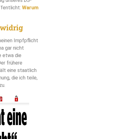
rag unseres
DS
-
fentlicht:
Warum
zwidrig
einen Impfpflicht
a gar nicht
e etwa die
Der frühere
lt eine staatlich
ng, die ich teile,
zu.