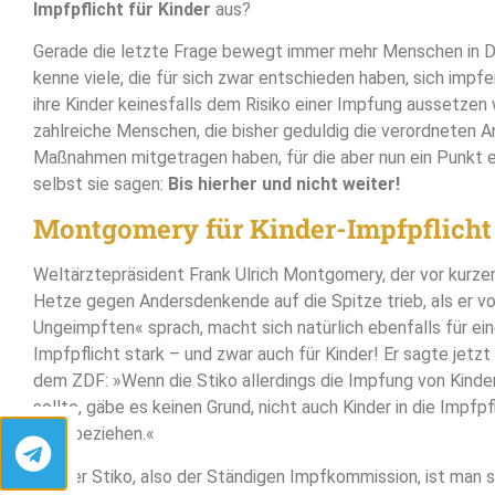
Impfpflicht für Kinder
aus?
Gerade die letzte Frage bewegt immer mehr Menschen in D
kenne viele, die für sich zwar entschieden haben, sich impfe
ihre Kinder keinesfalls dem Risiko einer Impfung aussetzen 
zahlreiche Menschen, die bisher geduldig die verordneten A
Maßnahmen mitgetragen haben, für die aber nun ein Punkt er
selbst sie sagen:
Bis hierher und nicht weiter!
Montgomery für Kinder-Impfpflicht
Weltärztepräsident Frank Ulrich Montgomery, der vor kurze
Hetze gegen Andersdenkende auf die Spitze trieb, als er vo
Ungeimpften« sprach, macht sich natürlich ebenfalls für ei
Impfpflicht stark – und zwar auch für Kinder! Er sagte jetz
dem ZDF: »Wenn die Stiko allerdings die Impfung von Kind
sollte, gäbe es keinen Grund, nicht auch Kinder in die Impfpf
einzubeziehen.«
Bei der Stiko, also der Ständigen Impfkommission, ist man s