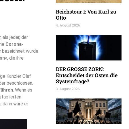
Reichstour I: Von Karl zu
Otto
4. August 2026
 als jeder, der
ine
Corona-
«
bezeichnet wurde
n«, die ihre
DER GROSSE ZORN:
Entscheidet der Osten die
ge Kanzler Olaf
Systemfrage?
der beschlossen,
3. August 2026
führen
. Wenn es
etablierten
, dann wäre er