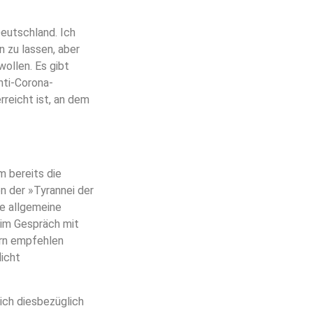
eutschland. Ich
n zu lassen, aber
wollen. Es gibt
nti-Corona-
reicht ist, an dem
m bereits die
n der »Tyrannei der
ne allgemeine
t im Gespräch mit
ern empfehlen
licht
ich diesbezüglich