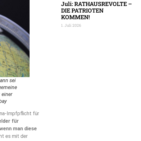
Juli: RATHAUSREVOLTE –
DIE PATRIOTEN
KOMMEN!
1. Juli 2026
ann sei
lgemeine
 einer
bay
na-Impfpflicht für
lder für
 wenn man diese
ht es mit der