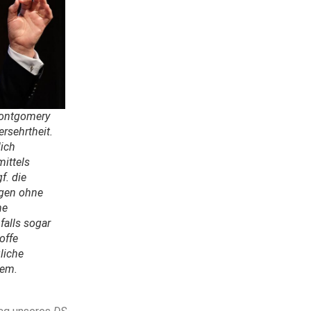
Montgomery
rsehrtheit.
lich
mittels
f. die
tgen ohne
he
falls sogar
offe
liche
lem.