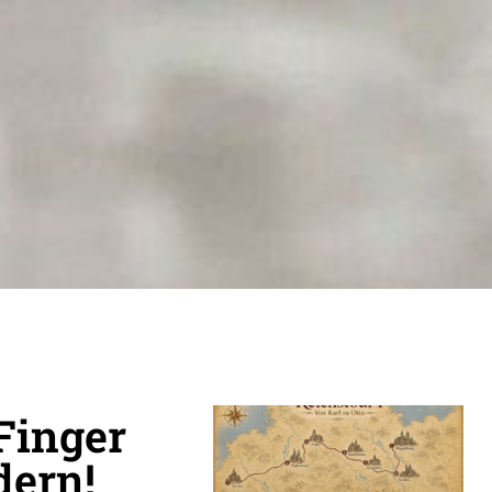
 Finger
dern!