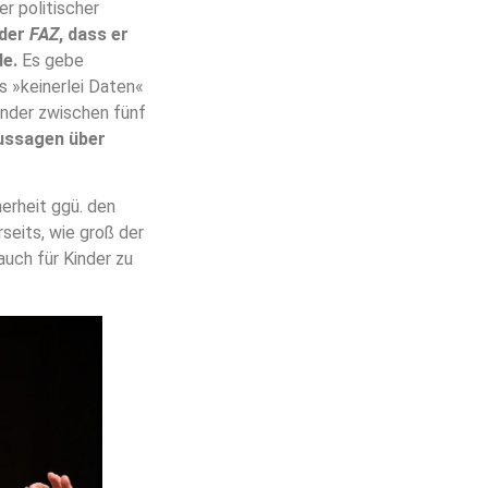
er politischer
 der
FAZ
, dass er
de.
Es gebe
s »keinerlei Daten«
inder zwischen fünf
ussagen über
erheit ggü. den
seits, wie groß der
auch für Kinder zu