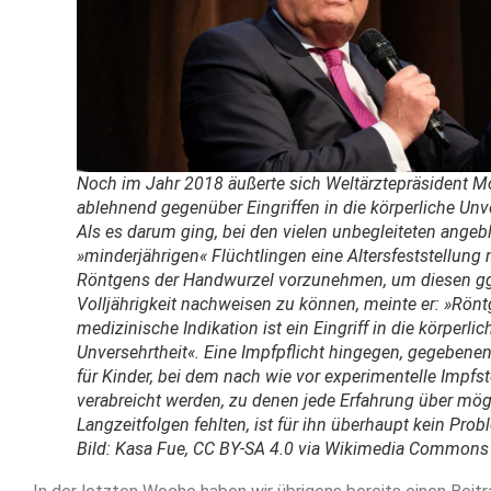
Noch im Jahr 2018 äußerte sich Weltärztepräsident 
ablehnend gegenüber Eingriffen in die körperliche Unve
Als es darum ging, bei den vielen unbegleiteten angeb
»minderjährigen« Flüchtlingen eine Altersfeststellung 
Röntgens der Handwurzel vorzunehmen, um diesen gg
Volljährigkeit nachweisen zu können, meinte er: »Rön
medizinische Indikation ist ein Eingriff in die körperlic
Unversehrtheit«. Eine Impfpflicht hingegen, gegebenen
für Kinder, bei dem nach wie vor experimentelle Impfst
verabreicht werden, zu denen jede Erfahrung über mög
Langzeitfolgen fehlten, ist für ihn überhaupt kein Prob
Bild: Kasa Fue, CC BY-SA 4.0 via Wikimedia Commons