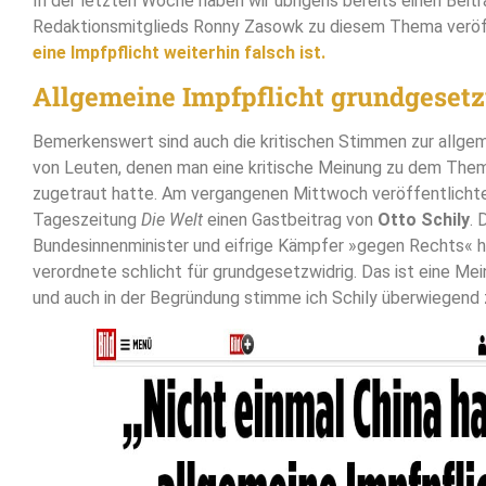
In der letzten Woche haben wir übrigens bereits einen Beit
Redaktionsmitglieds Ronny Zasowk zu diesem Thema veröf
eine Impfpflicht weiterhin falsch ist.
Allgemeine Impfpflicht grundgeset
Bemerkenswert sind auch die kritischen Stimmen zur allgem
von Leuten, denen man eine kritische Meinung zu dem Them
zugetraut hatte. Am vergangenen Mittwoch veröffentlicht
Tageszeitung
Die Welt
einen Gastbeitrag von
Otto Schily
. 
Bundesinnenminister und eifrige Kämpfer »gegen Rechts« hä
verordnete schlicht für grundgesetzwidrig. Das ist eine Meinu
und auch in der Begründung stimme ich Schily überwiegend 