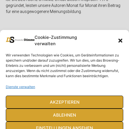
gegründet, leisten unsere Autoren Monat für Monat ihren Beitrag
für eine ausgewogenere Meinungsbildung.
Cookie-Zustimmung
verwalten
Unser Magazin
Rubriken
Rechtliches
Wir verwenden Technologien wie Cookies, um Geräteinformationen zu
speichern und/oder darauf zuzugreifen. Wir tun dies, um das Browsing-
Spenden
Deutschland
Rechtliche Hinweise
Erlebnis zu verbessern und um (nicht) personalisierte Werbung
anzuzeigen. Wenn du nicht zustimmst oder die Zustimmung widerrufst,
Ausgaben
Ausland
Impressum
kann dies bestimmte Merkmale und Funktionen beeinträchtigen.
DS-TV
Gespräch
Datenschutzerklärung
Abonnieren
Opposition
Dienste verwalten
Rundbrief
Panorama
Über uns
Feuilleton
AKZEPTIEREN
Intern
ABLEHNEN
EINSTELLUNGEN ANSEHEN