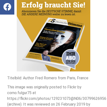
Titelbild: Author Fred Romero from Paris, France
This image was originally posted to Flickr by
corno.fulgur75 at
https://flickr.com/photos/129231073@N06/30799626956
(archive). It was reviewed on 26 February 2019 by