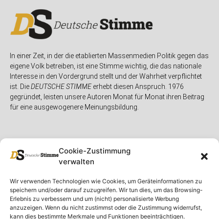
In einer Zeit, in der die etablierten Massenmedien Politik gegen das
eigene Volk betreiben, ist eine Stimme wichtig, die das nationale
Interesse in den Vordergrund stellt und der Wahrheit verpflichtet
ist. Die
DEUTSCHE STIMME
erhebt diesen Anspruch. 1976
gegründet, leisten unsere Autoren Monat für Monat ihren Beitrag
für eine ausgewogenere Meinungsbildung.
Cookie-Zustimmung
verwalten
Unser Magazin
Rubriken
Rechtliches
Wir verwenden Technologien wie Cookies, um Geräteinformationen zu
speichern und/oder darauf zuzugreifen. Wir tun dies, um das Browsing-
Spenden
Deutschland
Rechtliche Hinweise
Erlebnis zu verbessern und um (nicht) personalisierte Werbung
anzuzeigen. Wenn du nicht zustimmst oder die Zustimmung widerrufst,
Ausgaben
Ausland
Impressum
kann dies bestimmte Merkmale und Funktionen beeinträchtigen.