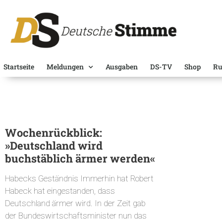
Startseite
Meldungen
Ausgaben
DS-TV
Shop
Ru
Wochenrückblick:
»Deutschland wird
buchstäblich ärmer werden«
Habecks Geständnis Immerhin hat Robert
Habeck hat eingestanden, dass
Deutschland ärmer wird. In der Zeit gab
der Bundeswirtschaftsminister nun das