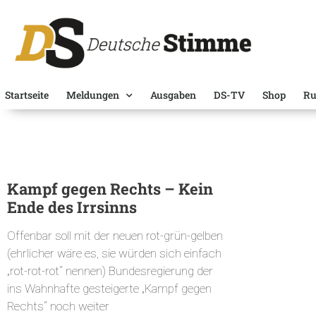
Startseite
Meldungen
Ausgaben
DS-TV
Shop
Ru
Kampf gegen Rechts – Kein
Ende des Irrsinns
Offenbar soll mit der neuen rot-grün-gelben
(ehrlicher wäre es, sie würden sich einfach
„rot-rot-rot“ nennen) Bundesregierung der
ins Wahnhafte gesteigerte „Kampf gegen
Rechts“ noch weiter