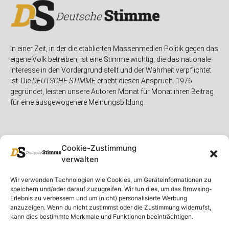
In einer Zeit, in der die etablierten Massenmedien Politik gegen das
eigene Volk betreiben, ist eine Stimme wichtig, die das nationale
Interesse in den Vordergrund stellt und der Wahrheit verpflichtet
ist. Die
DEUTSCHE STIMME
erhebt diesen Anspruch. 1976
gegründet, leisten unsere Autoren Monat für Monat ihren Beitrag
für eine ausgewogenere Meinungsbildung.
Cookie-Zustimmung
verwalten
Unser Magazin
Rubriken
Rechtliches
Wir verwenden Technologien wie Cookies, um Geräteinformationen zu
speichern und/oder darauf zuzugreifen. Wir tun dies, um das Browsing-
Spenden
Deutschland
Rechtliche Hinweise
Erlebnis zu verbessern und um (nicht) personalisierte Werbung
anzuzeigen. Wenn du nicht zustimmst oder die Zustimmung widerrufst,
Ausgaben
Ausland
Impressum
kann dies bestimmte Merkmale und Funktionen beeinträchtigen.
DS-TV
Gespräch
Datenschutzerklärung