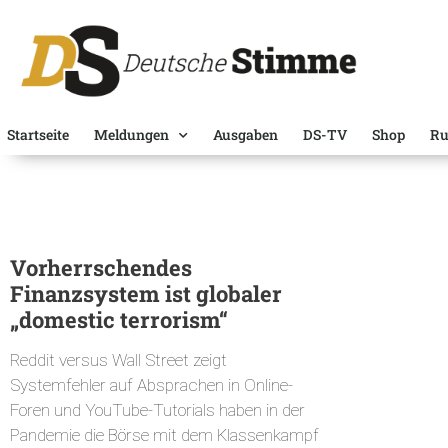
Startseite
Meldungen
Ausgaben
DS-TV
Shop
Ru
Vorherrschendes
Finanzsystem ist globaler
„domestic terrorism“
Reddit versus Wall Street zeigt
Systemfehler auf Absprachen in Online-
Foren und YouTube-Tutorials haben in der
Pandemie die Börse mit dem Klassenkampf