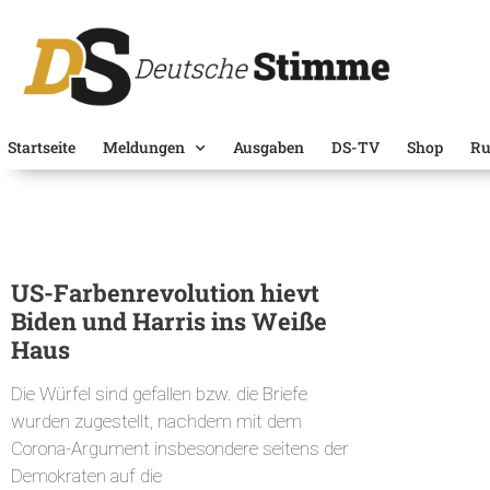
Startseite
Meldungen
Ausgaben
DS-TV
Shop
Ru
US-Farbenrevolution hievt
Biden und Harris ins Weiße
Haus
Die Würfel sind gefallen bzw. die Briefe
wurden zugestellt, nachdem mit dem
Corona-Argument insbesondere seitens der
Demokraten auf die