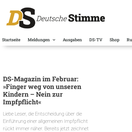
Startseite
Meldungen
Ausgaben
DS-TV
Shop
Ru
DS-Magazin im Februar:
»Finger weg von unseren
Kindern – Nein zur
Impfpflicht«
Liebe Leser, die Entscheidung über die
Einführung einer allgemeinen Impfpflicht
rückt immer näher. Bereits jetzt zeichnet