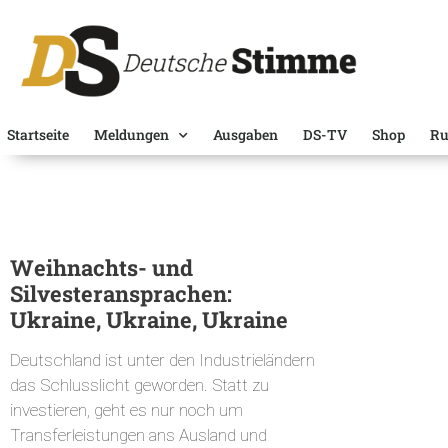
Startseite
Meldungen
Ausgaben
DS-TV
Shop
Ru
Weihnachts- und
Silvesteransprachen:
Ukraine, Ukraine, Ukraine
Deutschland ist unter den Industrieländern
das Schlusslicht geworden. Statt zu
investieren, geht es nur noch um
Transferleistungen ans Ausland und