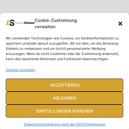
Cookie-Zustimmung
verwalten
Unser Magazin
Rubriken
Rechtliches
Wir verwenden Technologien wie Cookies, um Geräteinformationen zu
speichern und/oder darauf zuzugreifen. Wir tun dies, um das Browsing-
Spenden
Deutschland
Rechtliche Hinweise
Erlebnis zu verbessern und um (nicht) personalisierte Werbung
anzuzeigen. Wenn du nicht zustimmst oder die Zustimmung widerrufst,
Ausgaben
Ausland
Impressum
kann dies bestimmte Merkmale und Funktionen beeinträchtigen.
DS-TV
Gespräch
Datenschutzerklärung
Abonnieren
Opposition
Dienste verwalten
Rundbrief
Panorama
Über uns
Feuilleton
AKZEPTIEREN
Intern
ABLEHNEN
EINSTELLUNGEN ANSEHEN
© Deutsche Stimme 2020. Alle Rechte vorbehalten
Datenschutzerklärung nach der DSGVO
Impressum