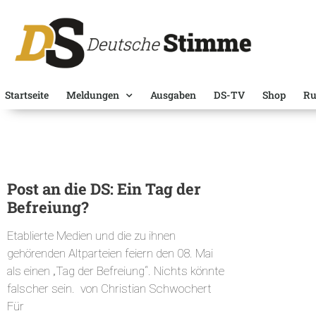
Startseite
Meldungen
Ausgaben
DS-TV
Shop
Ru
Post an die DS: Ein Tag der
Befreiung?
Etablierte Medien und die zu ihnen
gehörenden Altparteien feiern den 08. Mai
als einen „Tag der Befreiung“. Nichts könnte
falscher sein. von Christian Schwochert
Für