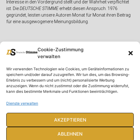
Interesse in den Vordergrund stellt und der Wahrheit verpflichtet
ist. Die
DEUTSCHE STIMME
erhebt diesen Anspruch. 1976
gegründet, leisten unsere Autoren Monat für Monat ihren Beitrag
für eine ausgewogenere Meinungsbildung.
Cookie-Zustimmung
verwalten
Unser Magazin
Rubriken
Rechtliches
Wir verwenden Technologien wie Cookies, um Geräteinformationen zu
speichern und/oder darauf zuzugreifen. Wir tun dies, um das Browsing-
Spenden
Deutschland
Rechtliche Hinweise
Erlebnis zu verbessern und um (nicht) personalisierte Werbung
anzuzeigen. Wenn du nicht zustimmst oder die Zustimmung widerrufst,
Ausgaben
Ausland
Impressum
kann dies bestimmte Merkmale und Funktionen beeinträchtigen.
DS-TV
Gespräch
Datenschutzerklärung
Abonnieren
Opposition
Dienste verwalten
Rundbrief
Panorama
Über uns
Feuilleton
AKZEPTIEREN
Intern
ABLEHNEN