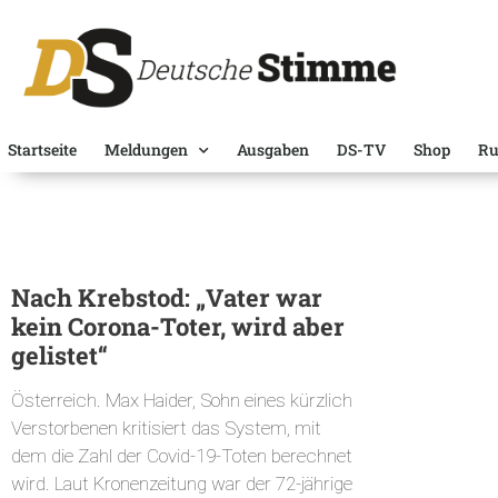
Startseite
Meldungen
Ausgaben
DS-TV
Shop
Ru
Nach Krebstod: „Vater war
kein Corona-Toter, wird aber
gelistet“
Österreich. Max Haider, Sohn eines kürzlich
Verstorbenen kritisiert das System, mit
dem die Zahl der Covid-19-Toten berechnet
wird. Laut Kronenzeitung war der 72-jährige