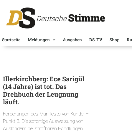
Startseite
Meldungen
Ausgaben
DS-TV
Shop
Ru
Illerkirchberg: Ece Sarigül
(14 Jahre) ist tot. Das
Drehbuch der Leugnung
läuft.
Forderungen des Manifests von Kandel –
Punkt 3. Die sofortige Ausweisung von
Ausländern bei strafbaren Handlungen