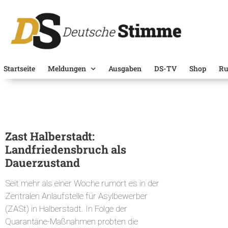
Startseite
Meldungen
Ausgaben
DS-TV
Shop
Ru
Zast Halberstadt:
Landfriedensbruch als
Dauerzustand
Seit mehr als einer Woche rumort es in der
Zentralen Anlaufstelle für Asylbewerber
(ZASt) in Halberstadt. In Folge der
Quarantäne-Maßnahmen probten die