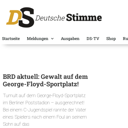
Startseite
Meldungen
Ausgaben
DS-TV
Shop
Ru
BRD aktuell: Gewalt auf dem
George-Floyd-Sportplatz!
Tumult auf dem George-Floyd-Sportplatz
im Berliner Poststadion – ausgerechnet!
Bei einem C-Jugendspiel rannte der Vater
eines Spielers nach einem Foul an seinem
Sohn auf das