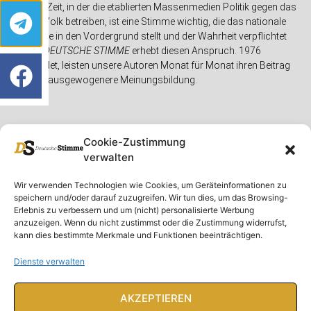
In einer Zeit, in der die etablierten Massenmedien Politik gegen das
eigene Volk betreiben, ist eine Stimme wichtig, die das nationale
Interesse in den Vordergrund stellt und der Wahrheit verpflichtet
ist. Die
DEUTSCHE STIMME
erhebt diesen Anspruch. 1976
gegründet, leisten unsere Autoren Monat für Monat ihren Beitrag
für eine ausgewogenere Meinungsbildung.
Cookie-Zustimmung
verwalten
Unser Magazin
Rubriken
Rechtliches
Wir verwenden Technologien wie Cookies, um Geräteinformationen zu
speichern und/oder darauf zuzugreifen. Wir tun dies, um das Browsing-
Spenden
Deutschland
Rechtliche Hinweise
Erlebnis zu verbessern und um (nicht) personalisierte Werbung
anzuzeigen. Wenn du nicht zustimmst oder die Zustimmung widerrufst,
Ausgaben
Ausland
Impressum
kann dies bestimmte Merkmale und Funktionen beeinträchtigen.
DS-TV
Gespräch
Datenschutzerklärung
Abonnieren
Opposition
Dienste verwalten
Rundbrief
Panorama
Über uns
Feuilleton
AKZEPTIEREN
Intern