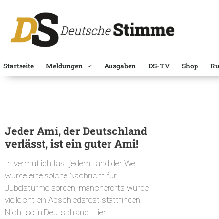
Startseite
Meldungen
Ausgaben
DS-TV
Shop
Ru
Jeder Ami, der Deutschland
verlässt, ist ein guter Ami!
In vermutlich fast jedem Land der Welt
würde eine solche Nachricht für
Jubelstürme sorgen, mancherorts würde
vielleicht ein Abschiedsfest stattfinden.
Nicht so in Deutschland. Hier