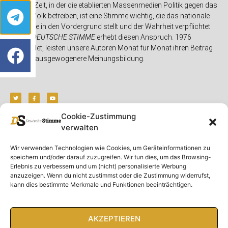
In einer Zeit, in der die etablierten Massenmedien Politik gegen das
eigene Volk betreiben, ist eine Stimme wichtig, die das nationale
Interesse in den Vordergrund stellt und der Wahrheit verpflichtet
ist. Die
DEUTSCHE STIMME
erhebt diesen Anspruch. 1976
gegründet, leisten unsere Autoren Monat für Monat ihren Beitrag
für eine ausgewogenere Meinungsbildung.
Cookie-Zustimmung
verwalten
Unser Magazin
Rubriken
Rechtliches
Wir verwenden Technologien wie Cookies, um Geräteinformationen zu
Spenden
Deutschland
Rechtliche Hinweise
speichern und/oder darauf zuzugreifen. Wir tun dies, um das Browsing-
Ausgaben
Ausland
Impressum
Erlebnis zu verbessern und um (nicht) personalisierte Werbung
anzuzeigen. Wenn du nicht zustimmst oder die Zustimmung widerrufst,
DS-TV
Gespräch
Datenschutzerklärung
kann dies bestimmte Merkmale und Funktionen beeinträchtigen.
Abonnieren
Opposition
Rundbrief
Panorama
Über uns
Feuilleton
AKZEPTIEREN
Intern