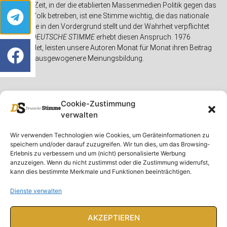
In einer Zeit, in der die etablierten Massenmedien Politik gegen das
eigene Volk betreiben, ist eine Stimme wichtig, die das nationale
Interesse in den Vordergrund stellt und der Wahrheit verpflichtet
ist. Die
DEUTSCHE STIMME
erhebt diesen Anspruch. 1976
gegründet, leisten unsere Autoren Monat für Monat ihren Beitrag
für eine ausgewogenere Meinungsbildung.
Cookie-Zustimmung
verwalten
Unser Magazin
Rubriken
Rechtliches
Wir verwenden Technologien wie Cookies, um Geräteinformationen zu
speichern und/oder darauf zuzugreifen. Wir tun dies, um das Browsing-
Spenden
Deutschland
Rechtliche Hinweise
Erlebnis zu verbessern und um (nicht) personalisierte Werbung
anzuzeigen. Wenn du nicht zustimmst oder die Zustimmung widerrufst,
Ausgaben
Ausland
Impressum
kann dies bestimmte Merkmale und Funktionen beeinträchtigen.
DS-TV
Gespräch
Datenschutzerklärung
Abonnieren
Opposition
Dienste verwalten
Rundbrief
Panorama
Über uns
Feuilleton
AKZEPTIEREN
Intern