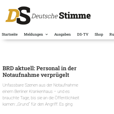
Startseite
Meldungen
Ausgaben
DS-TV
Shop
Ru
BRD aktuell: Personal in der
Notaufnahme verprügelt
Unfassbare Szenen aus der Notaufnahme
einem Berliner Krankenhaus – und es
brauchte Tage, bis sie an die Öffentlichkeit
kamen: „Grund“ für den Angriff: Es ging