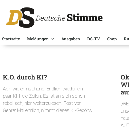
Startseite
Meldungen
Ausgaben
DS-TV
Shop
Ru
K.O. durch KI?
Ok
WE
Ach wie erfrischend: Endlich wieder ein
au
paar KI-freie Zeilen. Es ist an sich schon
rebellisch, hier weiterzulesen. Post von
„WE
Gehre: Mal ehrlich, nimmt dieses KI-Gedöns
uns
neu
AU