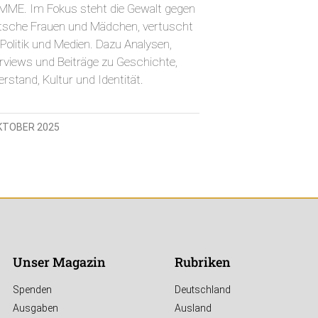
MME. Im Fokus steht die Gewalt gegen
tsche Frauen und Mädchen, vertuscht
Politik und Medien. Dazu Analysen,
erviews und Beiträge zu Geschichte,
rstand, Kultur und Identität.
OKTOBER 2025
Unser Magazin
Rubriken
Spenden
Deutschland
Ausgaben
Ausland