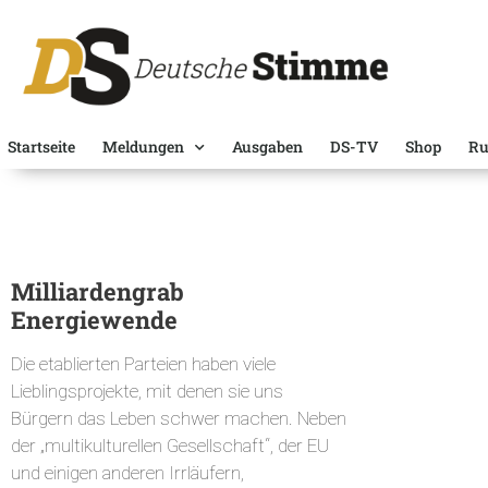
Startseite
Meldungen
Ausgaben
DS-TV
Shop
Ru
Milliardengrab
Energiewende
Die etablierten Parteien haben viele
Lieblingsprojekte, mit denen sie uns
Bürgern das Leben schwer machen. Neben
der „multikulturellen Gesellschaft“, der EU
und einigen anderen Irrläufern,