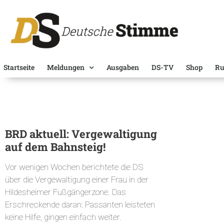
Startseite
Meldungen
Ausgaben
DS-TV
Shop
Ru
BRD aktuell: Vergewaltigung
auf dem Bahnsteig!
Vor wenigen Wochen berichtete die DS
über die Vergewaltigung einer Frau in der
Hildesheimer Fußgängerzone. Das
Erschreckende daran: Passanten leisteten
keine Hilfe, gingen einfach weiter.