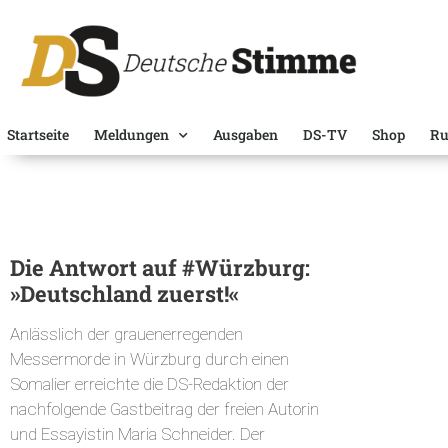
Startseite
Meldungen
Ausgaben
DS-TV
Shop
Ru
Die Antwort auf #Würzburg:
»Deutschland zuerst!«
Anlässlich der grauenerregenden
Messermorde in Würzburg durch einen
Somalier erreichte die DS-Redaktion der
nachfolgende Gastbeitrag der freien Autorin
und Essayistin Maria Schneider. Der