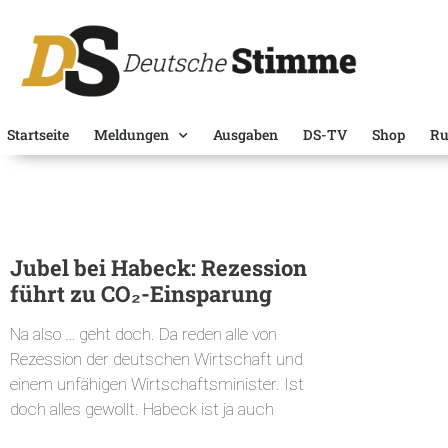
Startseite
Meldungen
Ausgaben
DS-TV
Shop
Ru
Jubel bei Habeck: Rezession
führt zu CO₂-Einsparung
Na also … geht doch. Da reden alle von
Rezession der deutschen Wirtschaft und
einem unfähigen Wirtschaftsminister. Ist
doch alles gewollt. Habeck ist ja auch