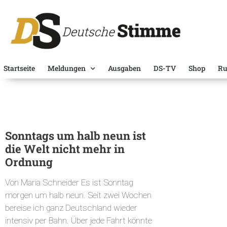
Startseite
Meldungen
Ausgaben
DS-TV
Shop
Ru
Sonntags um halb neun ist
die Welt nicht mehr in
Ordnung
Von Maria Schneider Es ist Sonntag
morgen um halb neun. Seit zwei Wochen
bereise ich ganz Deutschland wieder
intensiv per Bahn. Über jede Fahrt könnte