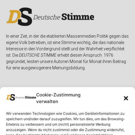
In einer Zeit, in der die etablierten Massenmedien Politik gegen das
eigene Volk betreiben, ist eine Stimme wichtig, die das nationale
Interesse in den Vordergrund stellt und der Wahrheit verpflichtet
ist. Die
DEUTSCHE STIMME
erhebt diesen Anspruch. 1976
gegründet, leisten unsere Autoren Monat für Monat ihren Beitrag
für eine ausgewogenere Meinungsbildung.
Cookie-Zustimmung
verwalten
Unser Magazin
Rubriken
Rechtliches
Wir verwenden Technologien wie Cookies, um Geräteinformationen zu
speichern und/oder darauf zuzugreifen. Wir tun dies, um das Browsing-
Spenden
Deutschland
Rechtliche Hinweise
Erlebnis zu verbessern und um (nicht) personalisierte Werbung
anzuzeigen. Wenn du nicht zustimmst oder die Zustimmung widerrufst,
Ausgaben
Ausland
Impressum