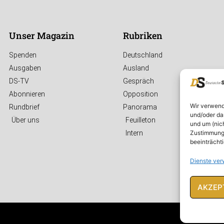
Unser Magazin
Rubriken
Spenden
Deutschland
Ausgaben
Ausland
DS-TV
Gespräch
Abonnieren
Opposition
Wir verwend
Rundbrief
Panorama
und/oder da
Über uns
Feuilleton
und um (nic
Zustimmung 
Intern
beeinträcht
Dienste ver
AKZEP