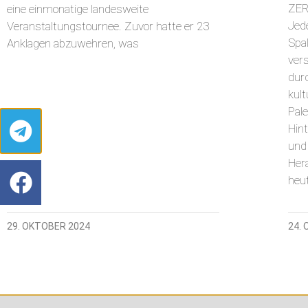
ZER
eine einmonatige landesweite
Jede
Veranstaltungstournee. Zuvor hatte er 23
Spal
Anklagen abzuwehren, was
ver
durc
kult
Pale
Hin
und
Her
heut
29. OKTOBER 2024
24.