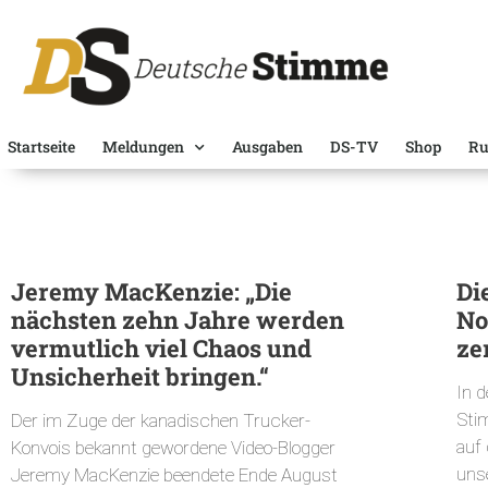
Startseite
Meldungen
Ausgaben
DS-TV
Shop
Ru
Jeremy MacKenzie: „Die
Di
nächsten zehn Jahre werden
No
vermutlich viel Chaos und
ze
Unsicherheit bringen.“
In 
Sti
Der im Zuge der kanadischen Trucker-
auf
Konvois bekannt gewordene Video-Blogger
uns
Jeremy MacKenzie beendete Ende August