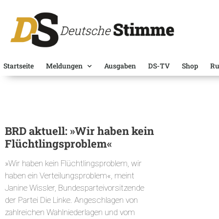
Startseite
Meldungen
Ausgaben
DS-TV
Shop
Ru
BRD aktuell: »Wir haben kein
Flüchtlingsproblem«
»Wir haben kein Flüchtlingsproblem, wir
haben ein Verteilungsproblem«, meint
Janine Wissler, Bundesparteivorsitzende
der Partei Die Linke. Angeschlagen von
zahlreichen Wahlniederlagen und vom