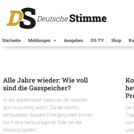
Startseite
Meldungen
Ausgaben
DS-TV
Shop
Ru
Alle Jahre wieder: Wie voll
Ko
sind die Gasspeicher?
he
Pr
In der Adventszeit haben es die meisten
gern kuschelig warm. Da die allseits
Die 
verteufelten fossilen Energiequellen immer
The
noch eine herausragende Rolle bei der
nic
Heizung spielen,
und