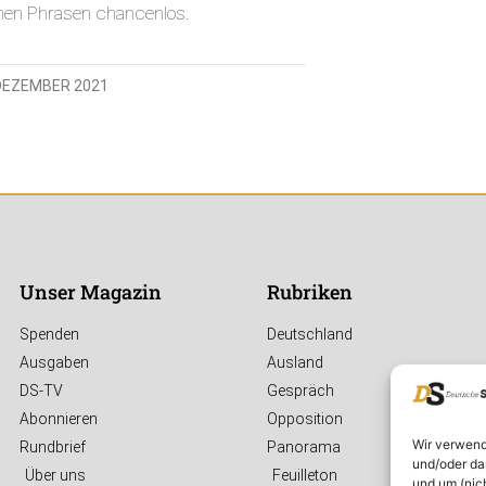
nen Phrasen chancenlos.
 DEZEMBER 2021
Unser Magazin
Rubriken
Spenden
Deutschland
Ausgaben
Ausland
DS-TV
Gespräch
Abonnieren
Opposition
Wir verwend
Rundbrief
Panorama
und/oder da
Über uns
Feuilleton
und um (nic