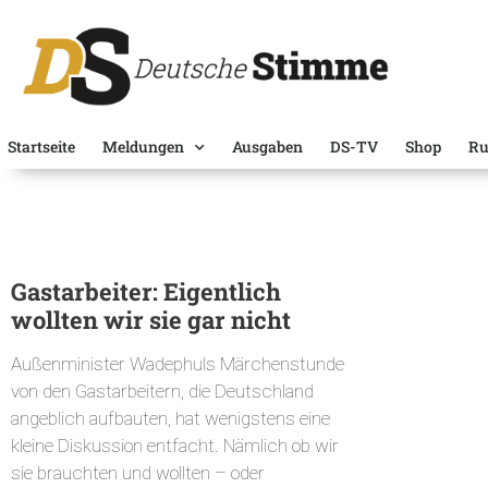
Startseite
Meldungen
Ausgaben
DS-TV
Shop
Ru
Gastarbeiter: Eigentlich
wollten wir sie gar nicht
Außenminister Wadephuls Märchenstunde
von den Gastarbeitern, die Deutschland
angeblich aufbauten, hat wenigstens eine
kleine Diskussion entfacht. Nämlich ob wir
sie brauchten und wollten – oder