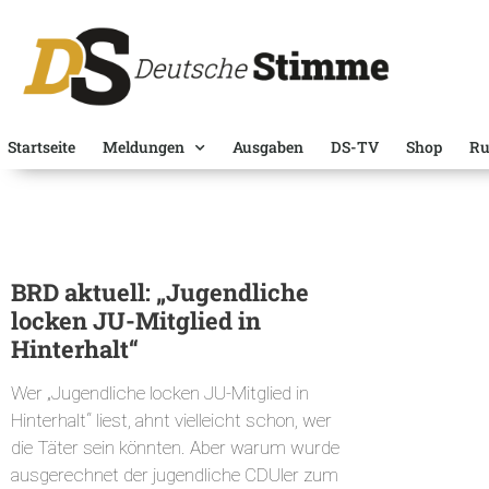
Startseite
Meldungen
Ausgaben
DS-TV
Shop
Ru
BRD aktuell: „Jugendliche
locken JU-Mitglied in
Hinterhalt“
Wer „Jugendliche locken JU-Mitglied in
Hinterhalt“ liest, ahnt vielleicht schon, wer
die Täter sein könnten. Aber warum wurde
ausgerechnet der jugendliche CDUler zum