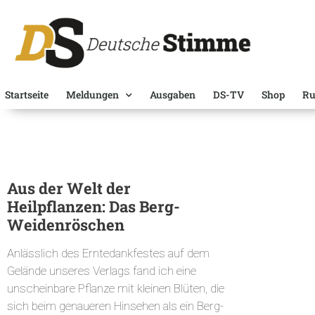
Startseite
Meldungen
Ausgaben
DS-TV
Shop
Ru
Aus der Welt der
Heilpflanzen: Das Berg-
Weidenröschen
Anlässlich des Erntedankfestes auf dem
Gelände unseres Verlags fand ich eine
unscheinbare Pflanze mit kleinen Blüten, die
sich beim genaueren Hinsehen als ein Berg-