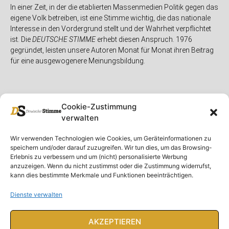
In einer Zeit, in der die etablierten Massenmedien Politik gegen das
eigene Volk betreiben, ist eine Stimme wichtig, die das nationale
Interesse in den Vordergrund stellt und der Wahrheit verpflichtet
ist. Die
DEUTSCHE STIMME
erhebt diesen Anspruch. 1976
gegründet, leisten unsere Autoren Monat für Monat ihren Beitrag
für eine ausgewogenere Meinungsbildung.
Cookie-Zustimmung
verwalten
Unser Magazin
Rubriken
Rechtliches
Wir verwenden Technologien wie Cookies, um Geräteinformationen zu
speichern und/oder darauf zuzugreifen. Wir tun dies, um das Browsing-
Spenden
Deutschland
Rechtliche Hinweise
Erlebnis zu verbessern und um (nicht) personalisierte Werbung
anzuzeigen. Wenn du nicht zustimmst oder die Zustimmung widerrufst,
Ausgaben
Ausland
Impressum
kann dies bestimmte Merkmale und Funktionen beeinträchtigen.
DS-TV
Gespräch
Datenschutzerklärung
Abonnieren
Opposition
Dienste verwalten
Rundbrief
Panorama
Über uns
Feuilleton
AKZEPTIEREN