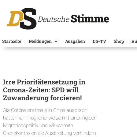
Startseite
Meldungen
Ausgaben
DS-TV
Shop
Ru
Irre Prioritätensetzung in
Corona-Zeiten: SPD will
Zuwanderung forcieren!
Als Corona erstmals in China ausbrach,
hätte man möglicherweise mit einer rigiden
Migrationspolitik und wirksamen
Grenzkontrollen die Ausbreitung verhindern