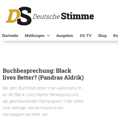
Startseite
Meldungen
Ausgaben
DS-TV
Shop
Ru
Buchbesprechung: Black
lives Better? (Pandras Aldrik)
Bei dem Buchtitel denkt man automatisch
an die Black Lives Matter-Bewegung und
die gleichlautenden Kampagnen. Oder sollte
man weniger verharmlosend von
Kampagnen als eher von